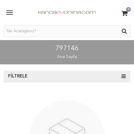
0
797146
Ana Sayfa
FILTRELE