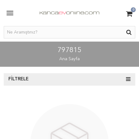
0
797815
Ana Sayfa
FILTRELE