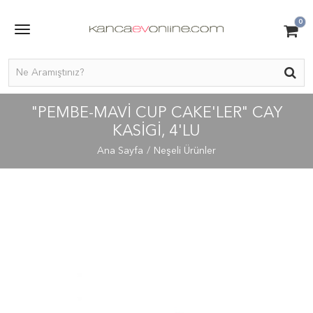
0
"PEMBE-MAVI CUP CAKE'LER" CAY
KASIGI, 4'LU
Ana Sayfa
Neşeli Ürünler