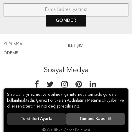
GÖNDER
KURUMSAL
İLETİŞİM
ÖDEME
Sosyal Medya
Size daha iyi hizmet verebilmek için internet sitemizde çerezler
kullanılmaktadır. Çerez Politikaları Aydınlatma Metni’ni okuyabilir ve
dilerseniz tercihlerinizi değiştirebilirsiniz.
© 2018 Kanca Ev Aletleri İth. &amp; İhr. Paz. ve Tic. A.Ş. Tüm hakları
Tercihleri Ayarla
Tümünü Kabul Et
saklıdır.
Gizlilik ve Çerez Politikası