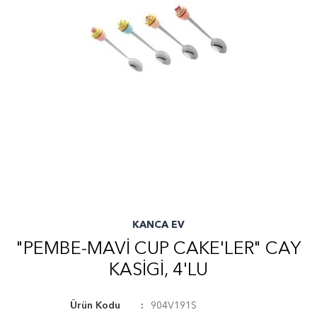
KANCA EV
"PEMBE-MAVI CUP CAKE'LER" CAY
KASIGI, 4'LU
Ürün Kodu
904V191S