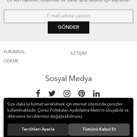
En son haberler, bildirimler ve daha fazla tasarım için kaydolun
GÖNDER
KURUMSAL
İLETİŞİM
ÖDEME
Sosyal Medya
Size daha iyi hizmet verebilmek için internet sitemizde çerezler
kullanılmaktadır. Çerez Politikaları Aydınlatma Metni’ni okuyabilir ve
dilerseniz tercihlerinizi değiştirebilirsiniz.
© 2018 Kanca Ev Aletleri İth. &amp; İhr. Paz. ve Tic. A.Ş. Tüm hakları
Tercihleri Ayarla
Tümünü Kabul Et
saklıdır.