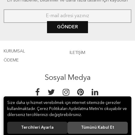
En son haberler, bildirimler ve daha fazla tasarım için kaydolun
GÖNDER
KURUMSAL
İLETİŞİM
ÖDEME
Sosyal Medya
Size daha iyi hizmet verebilmek için internet sitemizde çerezler
kullanılmaktadır. Çerez Politikaları Aydınlatma Metni’ni okuyabilir ve
dilerseniz tercihlerinizi değiştirebilirsiniz.
© 2018 Kanca Ev Aletleri İth. &amp; İhr. Paz. ve Tic. A.Ş. Tüm hakları
Tercihleri Ayarla
Tümünü Kabul Et
saklıdır.