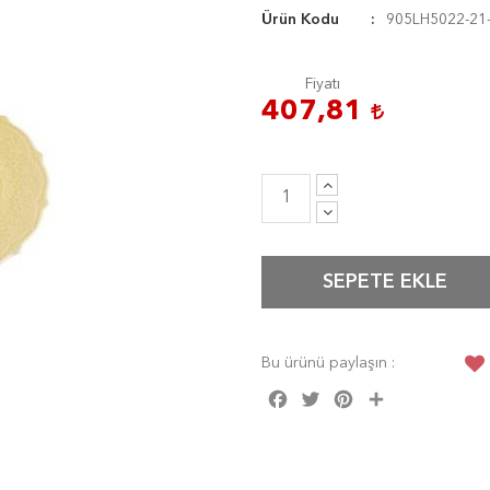
Ürün Kodu
905LH5022-21
Fiyatı
407,81
SEPETE EKLE
Bu ürünü paylaşın :
Facebook
Twitter
Pinterest
Share