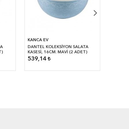
KANCA EV
KANCA 
BA
DANTEL KOLEKSİYON SALATA
DANTEL
T)
KASESİ, 16CM. MAVİ (2 ADET)
TABAĞI,
539,14
679,1