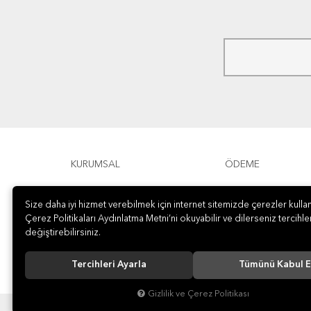
KURUMSAL
ÖDEME
Size daha iyi hizmet verebilmek için internet sitemizde çerezler kullan
Çerez Politikaları Aydınlatma Metni’ni okuyabilir ve dilerseniz tercihler
değiştirebilirsiniz.
Tercihleri Ayarla
Tümünü Kabul E
Gizlilik ve Çerez Politikası