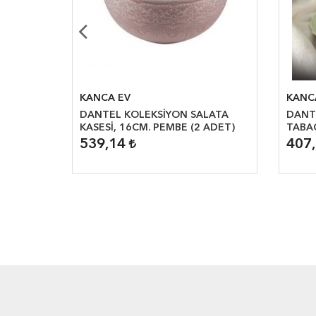
KANCA EV
KANC
RBA
DANTEL KOLEKSİYON SALATA
DANT
DET)
KASESİ, 16CM. PEMBE (2 ADET)
TABAĞ
539,14
407