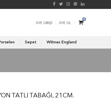
0
ÜYE GIRIŞI
ÜYE OL
Porselen
Sepet
Wilmax England
ON TATLI TABAĞI, 21CM.