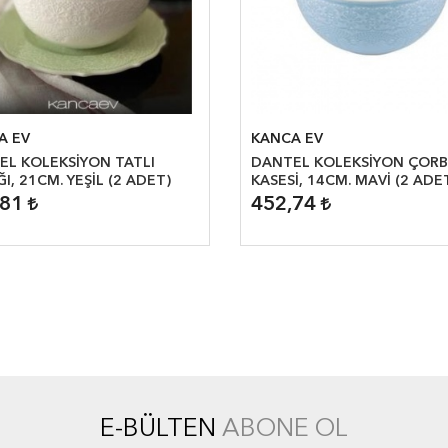
A EV
KANCA EV
EL KOLEKSİYON TATLI
DANTEL KOLEKSİYON ÇOR
I, 21CM. YEŞİL (2 ADET)
KASESİ, 14CM. MAVİ (2 ADE
,81
452,74
E-BÜLTEN
ABONE OL