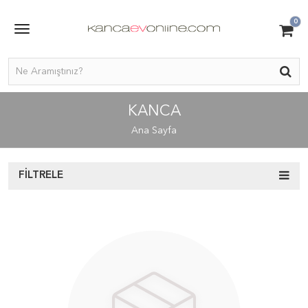
0
KANCA
Ana Sayfa
FILTRELE