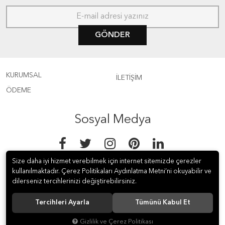
GÖNDER
KURUMSAL
İLETİŞİM
ÖDEME
Sosyal Medya
Size daha iyi hizmet verebilmek için internet sitemizde çerezler
kullanılmaktadır. Çerez Politikaları Aydınlatma Metni’ni okuyabilir ve
dilerseniz tercihlerinizi değiştirebilirsiniz.
© 2018 Kanca Ev Aletleri İth. &amp; İhr. Paz. ve Tic. A.Ş. Tüm hakları
Tercihleri Ayarla
Tümünü Kabul Et
saklıdır.
Gizlilik ve Çerez Politikası