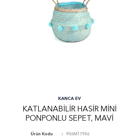
KANCA EV
KATLANABILIR HASIR MINI
PONPONLU SEPET, MAVI
Ürün Kodu
906M17906