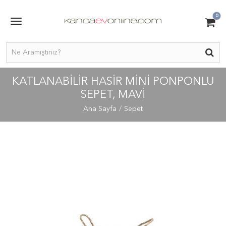
0
KATLANABILIR HASIR MINI PONPONLU
SEPET, MAVI
Ana Sayfa
Sepet