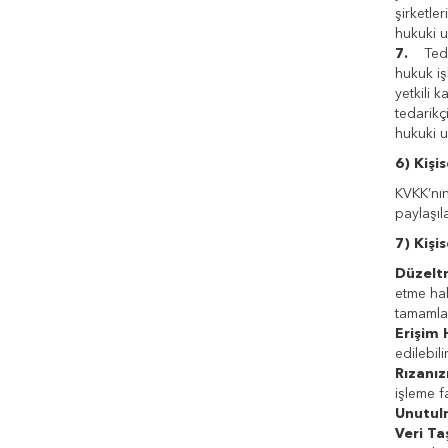
şirketle
hukuki u
7.
Tedari
hukuk işl
yetkili 
tedarikç
hukuki u
6) Kişi
KVKK’nın
paylaşıla
7) Kişis
Düzelt
etme hak
tamamlan
Erişim 
edilebilir
Rızanız
işleme f
Unutul
Veri Taş