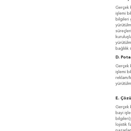
Gerçek ki
işlemi bi
bilgiler
yürütülm
süreçler
kuruluşl
yürütülm
bağlılık 
D. Pota
Gerçek ki
işlemi b
reklam/k
yürütülme
E. Çöz
Gerçek ki
bayi işle
bilgiler
lojistik
pazarlam