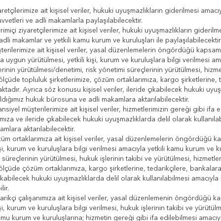
tçilerimize ait kişisel veriler, hukuki uyuşmazlıkların giderilmesi amacı
uvvetleri ve adli makamlarla paylaşılabilecektir.
içi ziyaretçilerimize ait kişisel veriler, hukuki uyuşmazlıkların giderilm
adli makamlar ve yetkili kamu kurum ve kuruluşları ile paylaşılabilecektir
ilerimize ait kişisel veriler, yasal düzenlemelerin öngördüğü kapsamda,
 uygun yürütülmesi, yetkili kişi, kurum ve kuruluşlara bilgi verilmesi am
lerinin yürütülmesi/denetimi, risk yönetimi süreçlerinin yürütülmesi, hizme
lçüde topluluk şirketlerimize, çözüm ortaklarımıza, kargo şirketlerine, 
aktadır. Ayrıca söz konusu kişisel veriler, ileride çıkabilecek hukuki uyu
ldığımız hukuk bürosuna ve adli makamlara aktarılabilecektir.
iyel müşterilerimize ait kişisel veriler, hizmetlerimizin gereği gibi if
ımıza ve ileride çıkabilecek hukuki uyuşmazlıklarda delil olarak kullanı
amlara aktarılabilecektir.
ortaklarımıza ait kişisel veriler, yasal düzenlemelerin öngördüğü ka
işi, kurum ve kuruluşlara bilgi verilmesi amacıyla yetkili kamu kurum ve ku
 süreçlerinin yürütülmesi, hukuk işlerinin takibi ve yürütülmesi, hizmetle
lçüde çözüm ortaklarımıza, kargo şirketlerine, tedarikçilere, bankalara a
çıkabilecek hukuki uyuşmazlıklarda delil olarak kullanılabilmesi amacıy
lir.
ikçi çalışanımıza ait kişisel veriler, yasal düzenlemenin öngördüğü k
işi, kurum ve kuruluşlara bilgi verilmesi, hukuk işlerinin takibi ve yürütü
kamu kurum ve kuruluşlarına; hizmetin gereği gibi ifa edilebilmesi amacı