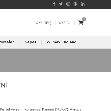
0
ÜYE GIRIŞI
ÜYE OL
Porselen
Sepet
Wilmax England
TNI
ılı Kişisel Verilerin Korunması Kanunu (“KVKK”), Avrupa