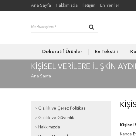
Ana Sayfa
Hakkımızda
İletişim
En Yeniler
Dekoratif Ürünler
Ev Tekstili
Ku
KIŞISEL VERILERE İLIŞKIN A
Ana Sayfa
KIŞI
Gizlilik ve Çerez Politikası
Gizlilik ve Güvenlik
Kişisel
Hakkımızda
Kanca Ev