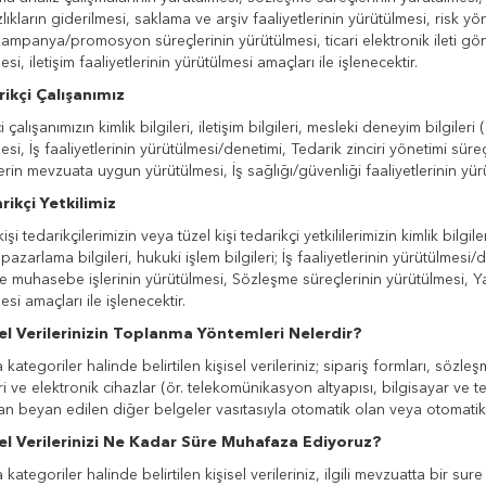
ıkların giderilmesi, saklama ve arşiv faaliyetlerinin yürütülmesi, risk yö
ampanya/promosyon süreçlerinin yürütülmesi, ticari elektronik ileti gön
si, iletişim faaliyetlerinin yürütülmesi amaçları ile işlenecektir.
rikçi Çalışanımız
 çalışanımızın kimlik bilgileri, iletişim bilgileri, mesleki deneyim bilgileri (ö
si, İş faaliyetlerinin yürütülmesi/denetimi, Tedarik zinciri yönetimi süreçl
lerin mevzuata uygun yürütülmesi, İş sağlığı/güvenliği faaliyetlerinin yürü
rikçi Yetkilimiz
şi tedarikçilerimizin veya tüzel kişi tedarikçi yetkililerimizin kimlik bilgileri
, pazarlama bilgileri, hukuki işlem bilgileri; İş faaliyetlerinin yürütülmes
e muhasebe işlerinin yürütülmesi, Sözleşme süreçlerinin yürütülmesi, Yatı
si amaçları ile işlenecektir.
sel Verilerinizin Toplanma Yöntemleri Nelerdir?
kategoriler halinde belirtilen kişisel verileriniz; sipariş formları, sözleşme
i ve elektronik cihazlar (ör. telekomünikasyon altyapısı, bilgisayar ve tel
an beyan edilen diğer belgeler vasıtasıyla otomatik olan veya otomatik
sel Verilerinizi Ne Kadar Süre Muhafaza Ediyoruz?
 kategoriler halinde belirtilen kişisel verileriniz, ilgili mevzuatta bir