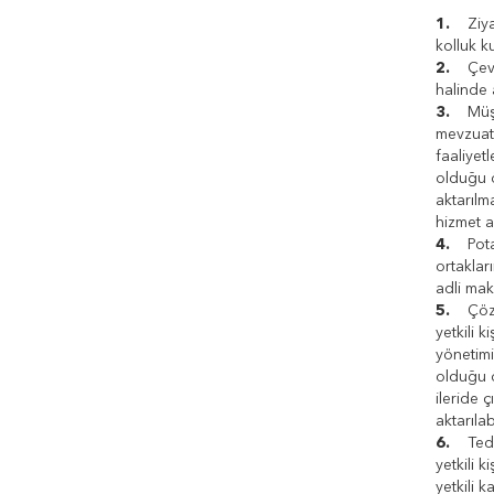
1.
Ziyare
kolluk k
2.
Çevrim
halinde 
3.
Müşter
mevzuata
faaliyet
olduğu ö
aktarılm
hizmet a
4.
Potans
ortaklar
adli mak
5.
Çözüm 
yetkili k
yönetimi
olduğu ö
ileride 
aktarılabi
6.
Tedar
yetkili k
yetkili 