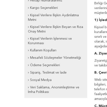
Hesap Numaralarımız
Birliği 
Kargo Seçenekleri
verilerin
müşterile
Kişisel Verilere İlişkin Aydınlatma
Metni
1) İşle
Kişisel Verilere İlişkin Beyan ve Rıza
Kişisel 
Onay Metni
kurallar
sınırlı 
Kişisel Verilerin İşlenmesi ve
olarak, 
Korunması
aşağıda 
Kullanım Koşulları
A. Ziya
Mesafeli Sözleşmeler Yönetmeliği
Ziyaretçi
Ödeme Seçenekleri
ve takib
Sipariş, Teslimat ve İade
B. Çevr
Web sitem
Sosyal Medya
bilgileri
Veri Saklama, Anonimleştirme ve
telefon 
İmha Politikası
faaliyetl
amacıyla
C. Müşt