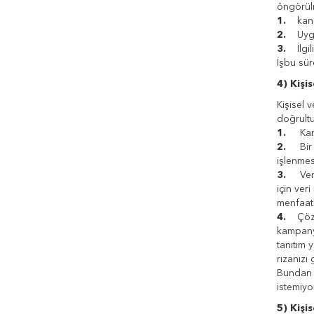
öngörülm
1.
kanca
2.
Uygul
3.
İlgil
İşbu sür
4) Kişi
Kişisel v
doğrultu
1.
Kanun
2.
Bir sö
işlenmes
3.
Veri s
için ver
menfaatl
4.
Çözüm 
kampanya
tanıtım 
rızanızı
Bundan s
istemiyor
5) Kişi