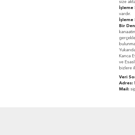
size akt
İşleme 
vardır.
İşleme 
Bir De
kanaatin
gerçekle
bulunmak
Yukarıda
Kanca Ev
ve Esasl
bizlere il
Veri So
Adres:
N
Mail:
si