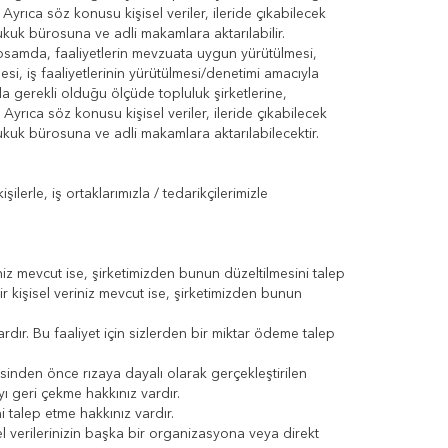
 Ayrıca söz konusu kişisel veriler, ileride çıkabilecek
ukuk bürosuna ve adli makamlara aktarılabilir.
apsamda, faaliyetlerin mevzuata uygun yürütülmesi,
mesi, iş faaliyetlerinin yürütülmesi/denetimi amacıyla
la gerekli olduğu ölçüde topluluk şirketlerine,
 Ayrıca söz konusu kişisel veriler, ileride çıkabilecek
ukuk bürosuna ve adli makamlara aktarılabilecektir.
erle, iş ortaklarımızla / tedarikçilerimizle
z mevcut ise, şirketimizden bunun düzeltilmesini talep
kişisel veriniz mevcut ise, şirketimizden bunun
ardır. Bu faaliyet için sizlerden bir miktar ödeme talep
sinden önce rızaya dayalı olarak gerçekleştirilen
 geri çekme hakkınız vardır.
ni talep etme hakkınız vardır.
el verilerinizin başka bir organizasyona veya direkt