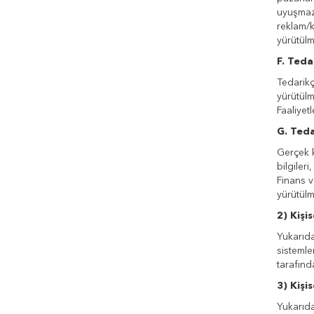
uyuşmazl
reklam/k
yürütülme
F. Teda
Tedarikçi
yürütülme
Faaliyet
G. Teda
Gerçek ki
bilgileri
Finans v
yürütülme
2) Kişi
Yukarıda 
sistemler
tarafınd
3) Kişi
Yukarıda