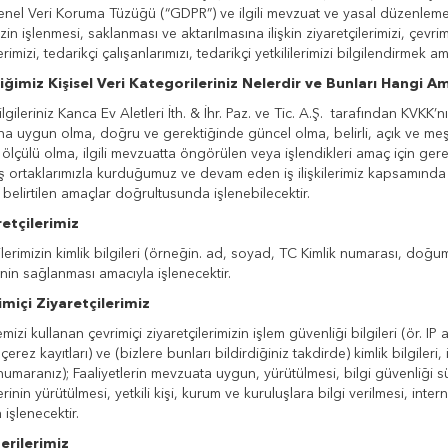
Genel Veri Koruma Tüzüğü (“GDPR”) ve ilgili mevzuat ve yasal düzenleme
izin işlenmesi, saklanması ve aktarılmasına ilişkin ziyaretçilerimizi, çevrim
rimizi, tedarikçi çalışanlarımızı, tedarikçi yetkililerimizi bilgilendirmek 
diğimiz Kişisel Veri Kategorileriniz Nelerdir ve Bunları Hangi Am
bilgileriniz Kanca Ev Aletleri İth. & İhr. Paz. ve Tic. A.Ş. tarafından KV
ına uygun olma, doğru ve gerektiğinde güncel olma, belirli, açık ve meşr
ve ölçülü olma, ilgili mevzuatta öngörülen veya işlendikleri amaç için ge
iş ortaklarımızla kurduğumuz ve devam eden iş ilişkilerimiz kapsamında
belirtilen amaçlar doğrultusunda işlenebilecektir.
retçilerimiz
lerimizin kimlik bilgileri (örneğin. ad, soyad, TC Kimlik numarası, doğum y
inin sağlanması amacıyla işlenecektir.
imiçi Ziyaretçilerimiz
izi kullanan çevrimiçi ziyaretçilerimizin işlem güvenliği bilgileri (ör. IP a
, çerez kayıtları) ve (bizlere bunları bildirdiğiniz takdirde) kimlik bilgileri,
numaranız); Faaliyetlerin mevzuata uygun, yürütülmesi, bilgi güvenliği süre
erinin yürütülmesi, yetkili kişi, kurum ve kuruluşlara bilgi verilmesi, inte
 işlenecektir.
erilerimiz