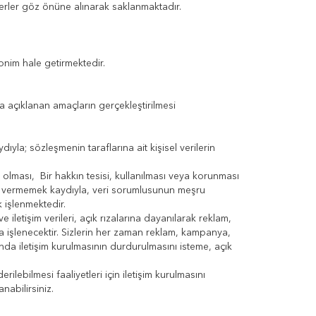
rler göz önüne alınarak saklanmaktadır.
onim hale getirmektedir.
rıda açıklanan amaçların gerçekleştirilmesi
la; sözleşmenin taraflarına ait kişisel verilerin
ması, Bir hakkın tesisi, kullanılması veya korunması
arar vermemek kaydıyla, veri sorumlusunun meşru
 işlenmektedir.
iletişim verileri, açık rızalarına dayanılarak reklam,
la işlenecektir. Sizlerin her zaman reklam, kampanya,
sunda iletişim kurulmasının durdurulmasını isteme, açık
ilebilmesi faaliyetleri için iletişim kurulmasını
anabilirsiniz.