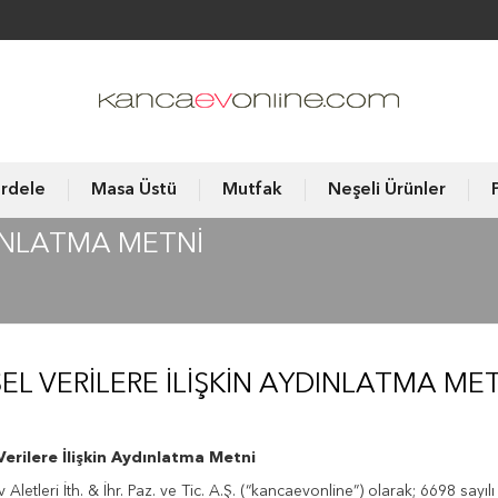
rdele
Masa Üstü
Mutfak
Neşeli Ürünler
YDINLATMA METNI
SEL VERILERE İLIŞKIN AYDINLATMA ME
 Verilere İlişkin Aydınlatma Metni
 Aletleri İth. & İhr. Paz. ve Tic. A.Ş. (“kancaevonline”) olarak; 6698 say