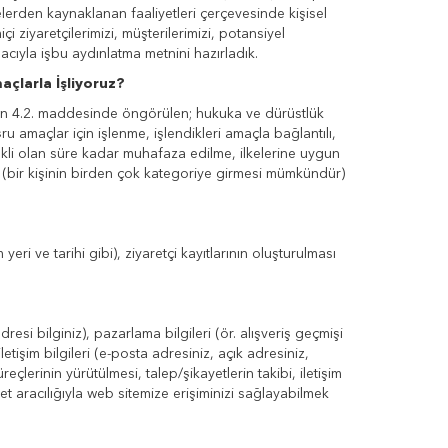
lerden kaynaklanan faaliyetleri çerçevesinde kişisel
içi ziyaretçilerimizi, müşterilerimizi, potansiyel
amacıyla işbu aydınlatma metnini hazırladık.
açlarla İşliyoruz?
KK’nın 4.2. maddesinde öngörülen; hukuka ve dürüstlük
u amaçlar için işlenme, işlendikleri amaçla bağlantılı,
rekli olan süre kadar muhafaza edilme, ilkelerine uygun
 (bir kişinin birden çok kategoriye girmesi mümkündür)
eri ve tarihi gibi), ziyaretçi kayıtlarının oluşturulması
dresi bilginiz), pazarlama bilgileri (ör. alışveriş geçmişi
 iletişim bilgileri (e-posta adresiniz, açık adresiniz,
çlerinin yürütülmesi, talep/şikayetlerin takibi, iletişim
rnet aracılığıyla web sitemize erişiminizi sağlayabilmek