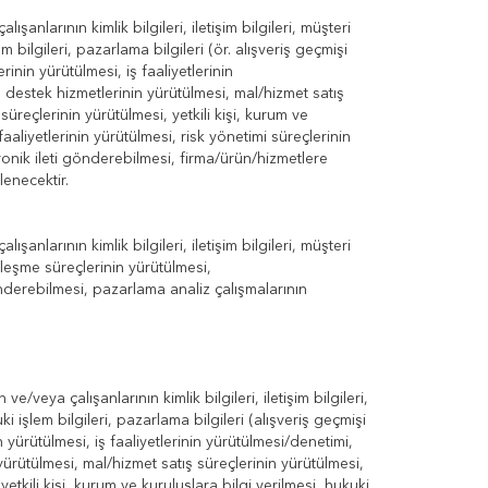
ışanlarının kimlik bilgileri, iletişim bilgileri, müşteri
şlem bilgileri, pazarlama bilgileri (ör. alışveriş geçmişi
inin yürütülmesi, iş faaliyetlerinin
sı destek hizmetlerinin yürütülmesi, mal/hizmet satış
üreçlerinin yürütülmesi, yetkili kişi, kurum ve
aaliyetlerinin yürütülmesi, risk yönetimi süreçlerinin
onik ileti gönderebilmesi, firma/ürün/hizmetlere
lenecektir.
ışanlarının kimlik bilgileri, iletişim bilgileri, müşteri
özleşme süreçlerinin yürütülmesi,
nderebilmesi, pazarlama analiz çalışmalarının
e/veya çalışanlarının kimlik bilgileri, iletişim bilgileri,
kuki işlem bilgileri, pazarlama bilgileri (alışveriş geçmişi
 yürütülmesi, iş faaliyetlerinin yürütülmesi/denetimi,
 yürütülmesi, mal/hizmet satış süreçlerinin yürütülmesi,
tkili kişi, kurum ve kuruluşlara bilgi verilmesi, hukuki