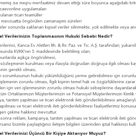
emiş ise meşru menfaatimiz devam ettiği süre boyunca aşağıdaki krite
evonline uygulamaları
anan ticari teamüller
i mevzuatta öngörülen zamanaşımı süreleri
eler sonunda saklanan kişisel veriler silinmekte, yok edilmekte veya an
sel Verilerinizin Toplanmasının Hukuki Sebebi Nedir?
erileriniz, Kanca Ev Aletleri İth. & İhr. Paz. ve Tic. A.Ş. tarafından; yuka
sunda KVKK’nın 5. maddesinde belirtilmiş olan;
larda açıkça öngörülmesi,
zleşmenin kurulması veya ifasıyla doğrudan doğruya ilgili olması kaydıy
inin gerekli olması,
orumlusunun hukuki yükümlülüğünü yerine getirebilmesi için zorunlu ol
i işlemenin zorunlu olması, İlgili kişinin temel hak ve özgürlüklerine z
eri için veri işlenmesinin zorunlu olması hukuki sebeplerine dayanılarak
Ortaklarımızın Müşterilerimizin ve Potansiyel Müşterilerimizin Kimlik ve 
, tanıtım yapılması ve ticari elektronik ileti gönderilebilmesi amaçlarıy
yapılması ve ticari elektronik ileti gönderilebilmesi faaliyetlerimiz konu
 geri çekme hakkınız mevcuttur.
onra reklam, kampanya, tanıtım yapılması ve ticari elektronik ileti gönder
sanız bizimle paylaştığınız iletişim bilgileri üzerinden iptal hakkınızı kull
sel Verilerinizi Üçüncü Bir Kişiye Aktarıyor Muyuz?