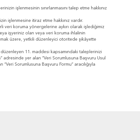
lerinizin işlenmesinin sınırlanmasını talep etme hakkınız
izin işlenmesine itiraz etme hakkınız vardır.
erli veri koruma yönergelerine aykırı olarak işlediğimiz
ya işyeriniz olan veya veri koruma ihlalinin
mak üzere, yetkili düzenleyici otoritede şikâyette
arını düzenleyen 11. maddesi kapsamındaki taleplerinizi
.com” adresinde yer alan “Veri Sorumlusuna Başvuru Usul
an “Veri Sorumlusuna Başvuru Formu” aracılığıyla