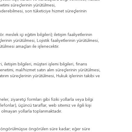
netimi süreçlerinin yürütülmesi,
derebilmesi, son tüketiciye hizmet süreçlerinin
r. meslek içi eğitim bilgileri); iletişim faaliyetlerinin
erinin yürütülmesi, Lojistik faaliyetlerinin yürütülmesi,
tülmesi amaçları ile işlenecektir.
, iletişim bilgileri, müşteri işlemi bilgileri, finans
i/denetimi, mal/hizmet satın alım süreçlerinin yürütülmesi,
rım süreçlerinin yürütülmesi, Hukuk işlerinin takibi ve
ler, ziyaretçi formları gibi fiziki yollarla veya bilgi
efonlar), üçüncü taraflar, web sitemiz ve ilgili kişi
 olmayan yollarla toplanmaktadır.
 sure öngörülmüşse öngörülen süre kadar; eğer süre