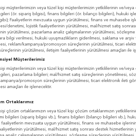
şi müşterilerimizin veya tüzel kişi müşterilerimizin yetkililerinin ve/veya çal
lgileri (ör. sipariş bilgisi), finans bilgileri (ör. bilanço bilgileri), hukuki i
i gibi); Faaliyetlerin mevzuata uygun yürütülmesi, finans ve muhasebe işler
esi/denetimi, lojistik faaliyetlerinin yürütülmesi, mal/hizmet satış sonra
inin yürütülmesi, pazarlama analiz çalışmalarının yürütülmesi, sözleşme s
ara bilgi verilmesi, hukuki uyuşmazlıkların giderilmesi, saklama ve arşiv f
esi, reklam/kampanya/promosyon süreçlerinin yürütülmesi, ticari elektr
süreçlerinin yürütülmesi, iletişim faaliyetlerinin yürütülmesi amaçları ile iş
nsiyel Müşterilerimiz
şi müşterilerimizin veya tüzel kişi müşterilerimizin yetkililerinin ve/veya çal
ilgileri, pazarlama bilgileri; mal/hizmet satış süreçlerinin yönetilmesi, s
ampanya/promosyon süreçlerinin yürütülmesi, ticari elektronik ileti gö
si amaçları ile işlenecektir.
üm Ortaklarımız
şi çözüm ortaklarımızın veya tüzel kişi çözüm ortaklarımızın yetkililerinin v
mi bilgileri (sipariş bilgisi vb.), finans bilgileri (bilanço bilgileri vb.), hu
i); faaliyetlerin mevzuata uygun yürütülmesi, finans ve muhasebe işlerinin
 faaliyetlerinin yürütülmesi, mal/hizmet satış sonrası destek hizmetlerinin
a analiz çalışmalarının yürütülmesi, sözleşme süreçlerinin yürütülmesi, ye