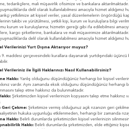
rine, tedarikçilere, mali müşavirlik ofisimize ve bankalara aktarılmaktadır.
yuşmazlıklarda delil olarak kullanılabilmesi amacıyla hizmet aldığımız h
kçi yetkilimize ait kişisel veriler, yasal düzenlemelerin öngördüğü k
erinin takibi ve yürütülmesi, yetkili kişi, kurum ve kuruluşlara bilgi veril
kamu kurum ve kuruluşlarına; hizmetin gereği gibi ifa edilebilmesi amacıy
ilere, kargo şirketlerine, bankalara ve mali müşavirimize aktarılmaktadır.
yuşmazlıklarda delil olarak kullanılabilmesi amacıyla hizmet aldığımız h
sel Verilerinizi Yurt Dışına Aktarıyor muyuz?
 9. maddesi çerçevesindeki kurallara dayanarak yurtdışındaki üçüncü kişil
bilir.
el Verileriniz ile İlgili Haklarınızı Nasıl Kullanabilirsiniz?
me Hakkı:
Yanlış olduğunu düşündüğünüz herhangi bir kişisel verilerini
kınız vardır. Aynı zamanda eksik olduğunu düşündüğünüz herhangi bir 
masını talep etme hakkınız da bulunmaktadır.
Hakkı:
Şirketimizden kişisel verilerinizin kopyasını talep etme hakkınız v
.
ı Geri Çekme:
Şirketimize vermiş olduğunuz açık rızanızın geri çekilme
aaliyetinin hukuka uygunluğu etkilenmeden, herhangi bir zamanda rızayı
ma Hakkı:
Belirli durumlarda şirketimizden kişisel verilerinizin silinmesi
ınabilirlik Hakkı:
Belirli durumlarda şirketimizden, elde ettiğimiz kişis