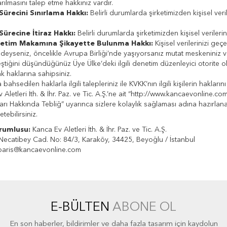
arılmasını talep etme hakkınız vardır.
Sürecini Sınırlama Hakkı:
Belirli durumlarda şirketimizden kişisel veri
Sürecine İtiraz Hakkı:
Belirli durumlarda şirketimizden kişisel verilerin
netim Makamına Şikayette Bulunma Hakkı:
Kişisel verilerinizi geç
deyseniz, öncelikle Avrupa Birliği’nde yaşıyorsanız mutat meskeniniz ve
ştiğini düşündüğünüz Üye Ülke’deki ilgili denetim düzenleyici otorite ol
 haklarına sahipsiniz.
 bahsedilen haklarla ilgili talepleriniz ile KVKK’nın ilgili kişilerin hakl
 Aletleri İth. & İhr. Paz. ve Tic. A.Ş.’ne ait “http://www.kancaevonline
arı Hakkında Tebliğ” uyarınca sizlere kolaylık sağlaması adına hazırlan
etebilirsiniz.
rumlusu:
Kanca Ev Aletleri İth. & İhr. Paz. ve Tic. A.Ş.
ecatibey Cad. No: 84/3, Karaköy, 34425, Beyoğlu / İstanbul
paris@kancaevonline.com
E-BÜLTEN
ABONE OL
En son haberler, bildirimler ve daha fazla tasarım için kaydolun