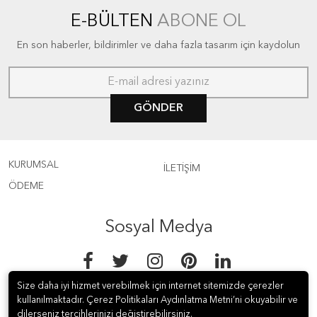
E-BÜLTEN
ABONE OL
En son haberler, bildirimler ve daha fazla tasarım için kaydolun
GÖNDER
KURUMSAL
İLETİŞİM
ÖDEME
Sosyal Medya
Size daha iyi hizmet verebilmek için internet sitemizde çerezler
kullanılmaktadır. Çerez Politikaları Aydınlatma Metni’ni okuyabilir ve
dilerseniz tercihlerinizi değiştirebilirsiniz.