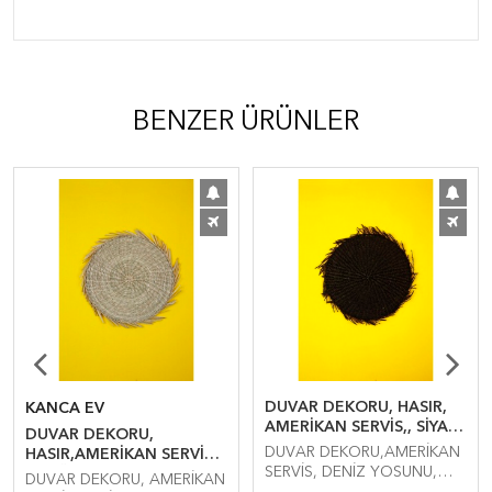
BENZER ÜRÜNLER
DUVAR DEKORU, HASIR,
KANCA EV
AMERİKAN SERVİS,, SİYAH,
DUVAR DEKORU,
ÇAP:38CM.
DUVAR DEKORU,AMERİKAN
HASIR,AMERİKAN SERVİS,
SERVİS, DENİZ YOSUNU,
NATÜREL, ÇAP:38CM.
DUVAR DEKORU, AMERİKAN
SİYAH, ÇAP:38CM.