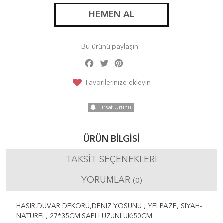
HEMEN AL
Bu ürünü paylaşın :
Facebook
Twitter
Pinterest
Share
Favorilerinize ekleyin
Fırsat Ürünü
ÜRÜN BILGISI
TAKSIT SEÇENEKLERI
YORUMLAR
(0)
HASIR,DUVAR DEKORU,DENİZ YOSUNU , YELPAZE, SİYAH-
NATÜREL, 27*35CM.SAPLİ UZUNLUK:50CM.