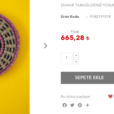
DUVAR TABAĞI,DENİZ YOSUN
Ürün Kodu
914D191018
Fiyatı
665,28
SEPETE EKLE
Bu ürünü paylaşın :
Facebook
Twitter
Pinterest
Share