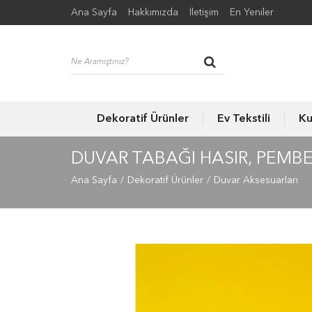
Ana Sayfa
Hakkımızda
İletişim
En Yeniler
Dekoratif Ürünler
Ev Tekstili
Ku
DUVAR TABAĞI HASIR, PEMBE
Ana Sayfa
Dekoratif Ürünler
Duvar Aksesuarları