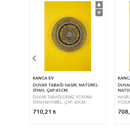
APRAK,
KANCA EV
KANC
DUVAR TABAĞI HASIR, NATÜREL-
DUVAR DEKO
 DOĞAL
SİYAH, ÇAP:43CM.
NATÜ
UNU
DUVAR TABAĞI,DENİZ YOSUNU
HASIR
28*44CM
SİYAH-NATÜREL, ÇAP: 43CM.
YOSUN
DERİNLİK:5CM.
27*35
710,21
708