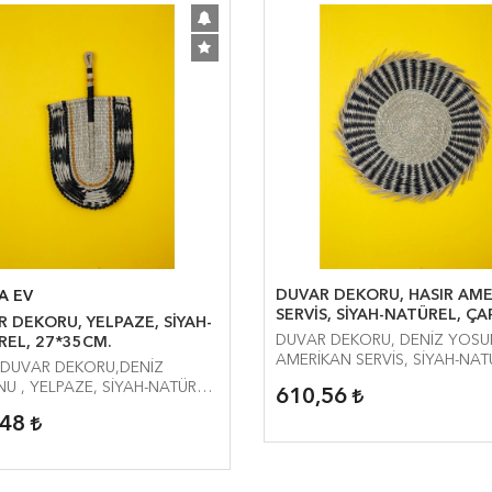
DUVAR DEKORU, HASIR AM
A EV
SERVİS, SİYAH-NATÜREL, ÇA
RU, YELPAZE, SİYAH-
45CM.
DUVAR DEKORU, DENİZ YOS
REL, 27*35CM.
AMERİKAN SERVİS, SİYAH-NAT
,DUVAR DEKORU,DENİZ
ÇAP: 45CM.
U , YELPAZE, SİYAH-NATÜREL,
610,56
CM.SAPLİ UZUNLUK:50CM.
,48