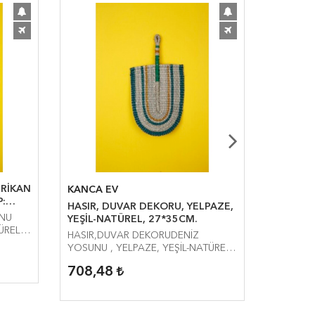
ERİKAN
KANCA EV
KANCA 
P:
HASIR, DUVAR DEKORU, YELPAZE,
DUVAR 
UNU
YEŞİL-NATÜREL, 27*35CM.
ÜREL,
HASIR,DUVAR DEKORUDENİZ
DUVAR D
YOSUNU , YELPAZE, YEŞİL-NATÜREL,
SERVİS,
27*35CM.SAPLİ UZUNLUK:50CM.
ÇAP:38C
708,48
562,8