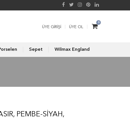
0
ÜYE GIRIŞI
ÜYE OL
Porselen
Sepet
Wilmax England
SIR, PEMBE-SİYAH,