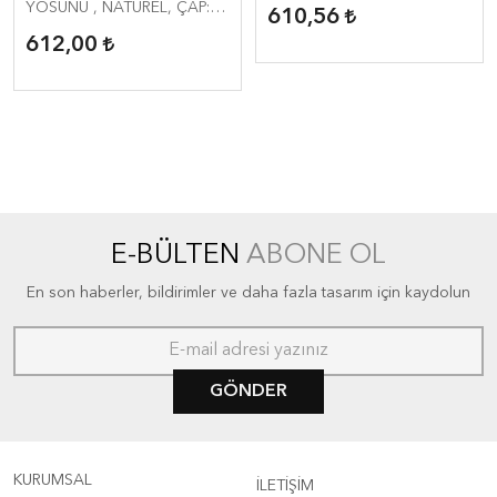
YOSUNU , NATÜREL, ÇAP:
610,56
40CM. DERİNLİK:7CM.
612,00
E-BÜLTEN
ABONE OL
En son haberler, bildirimler ve daha fazla tasarım için kaydolun
GÖNDER
KURUMSAL
İLETİŞİM