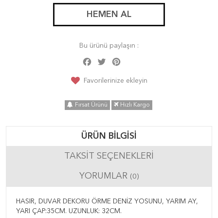
HEMEN AL
Bu ürünü paylaşın :
Facebook
Twitter
Pinterest
Share
Favorilerinize ekleyin
Fırsat Ürünü
Hızlı Kargo
ÜRÜN BILGISI
TAKSIT SEÇENEKLERI
YORUMLAR
(0)
HASIR, DUVAR DEKORU ÖRME DENİZ YOSUNU, YARIM AY,
YARI ÇAP:35CM. UZUNLUK: 32CM.