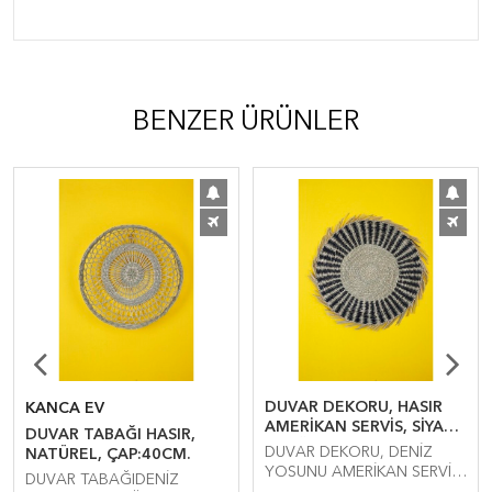
BENZER ÜRÜNLER
DUVAR DEKORU, HASIR
KANCA EV
AMERİKAN SERVİS, SİYAH-
DUVAR TABAĞI HASIR,
NATÜREL, ÇAP: 45CM.
DUVAR DEKORU, DENİZ
NATÜREL, ÇAP:40CM.
YOSUNU AMERİKAN SERVİS,
DUVAR TABAĞIDENİZ
SİYAH-NATÜREL, ÇAP: 45CM.