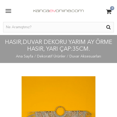
0
HASIR,DUVAR DEKORU YARIM AY ÖRME
HASIR, YARI ÇAP:35CM.
Ana Sayfa
Dekoratif Ürünler
Duvar Aksesuarları