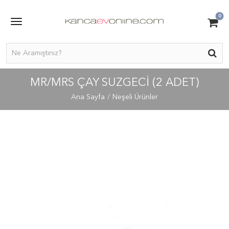
0
MR/MRS ÇAY SUZGECI (2 ADET)
Ana Sayfa
Neşeli Ürünler